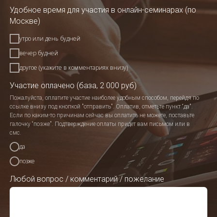
Удобное время для участия в онлайн-семинарах (по
Москве)
утро или день будней
вечер будней
другое (укажите в комментариях внизу)
Участие оплачено (база, 2 000 руб)
Пожалуйста, оплатите участие наиболее удобным способом, перейдя по
ссылке внизу под кнопкой "отправить". Оплатив, отметьте пункт “да".
Если по каким-то причинам сейчас вы оплатить не можете, поставьте
галочку “позже". Подтверждение оплаты придет вам письмом или в
смс.
да
позже
Любой вопрос / комментарий / пожелание